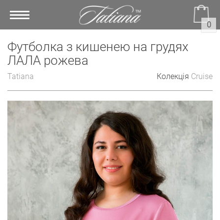
Toggle
0
navigation
Футболка з кишенею на грудях
ЛАЛА рожева
Tatiana
Колекція
Cruise