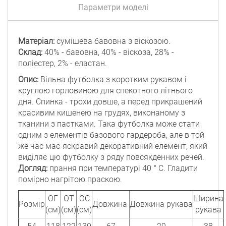
Параметри моделі
Матеріал:
сумішева бавовна з віскозою.
Склад:
40% - бавовна, 40% - віскоза, 28% -
поліестер, 2% - еластан.
Опис:
Вільна футболка з коротким рукавом і
круглою горловиною для спекотного літнього
дня. Спинка - трохи довше, а перед прикрашений
красивим кишенею на грудях, виконаному з
тканини з паєтками. Така футболка може стати
одним з елементів базового гардероба, але в той
же час має яскравий декоративний елемент, який
виділяє цю футболку з ряду повсякденних речей.
Догляд:
прання при температурі 40 ° C. Гладити
помірно нагрітою праскою.
ОГ
ОТ
ОС
Ширина
Розмір
Довжина
Довжина рукава
(см)
(см)
(см)
рукава