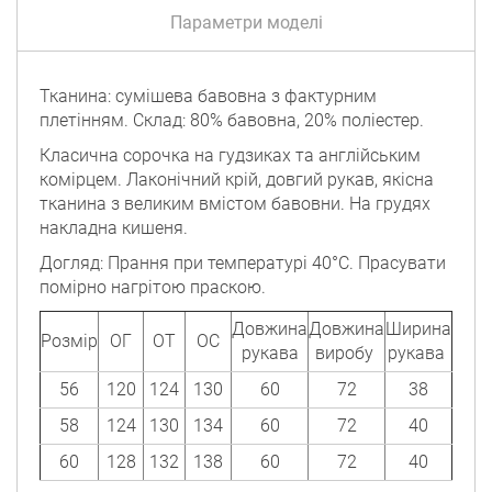
Параметри моделі
Тканина: сумішева бавовна з фактурним
плетінням. Склад: 80% бавовна, 20% поліестер.
Класична сорочка на гудзиках та англійським
комірцем. Лаконічний крій, довгий рукав, якісна
тканина з великим вмістом бавовни. На грудях
накладна кишеня.
Догляд: Прання при температурі 40°C. Прасувати
помірно нагрітою праскою.
Довжина
Довжина
Ширина
Розмір
ОГ
ОТ
ОС
рукава
виробу
рукава
56
120
124
130
60
72
38
58
124
130
134
60
72
40
60
128
132
138
60
72
40