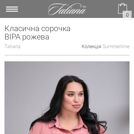
Toggle
0
navigation
Класична сорочка
ВІРА рожева
Tatiana
Колекція
Summertime