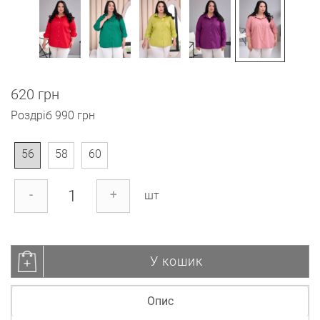
620 грн
Роздріб
990 грн
56
58
60
-
+
шт
У кошик
Опис