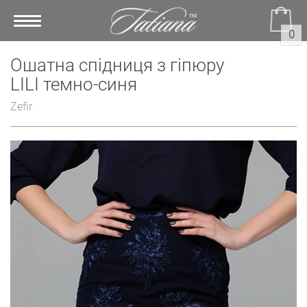
Toggle
0
navigation
Ошатна спідниця з гіпюру
LILI темно-синя
Zefir