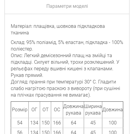
Параметри моделі
Матеріал: плащівка, шовкова підкладкова
тканина
Склад: 95% поліамід, 5% еластан, підкладка - 100%
поліестер.
Опис: Легкий демісезонний плащ на змійці та
підкладці. Силует вільний, трохи розклешений. У
рельєфах переду вшивні кишені з клапанами.
Рукав прямий.
Догляд: прання при температурі 30° C. Гладити
слабо нагрітою праскою з вивороту (при сушінні
на плічках прасування не вимагає).
Довжина
Ширина
Розмір
ОГ
ОТ
ОС
Довжина
рукава
рукава
54
134
150
166
64
45
100
56
134
150
166
64
45
100