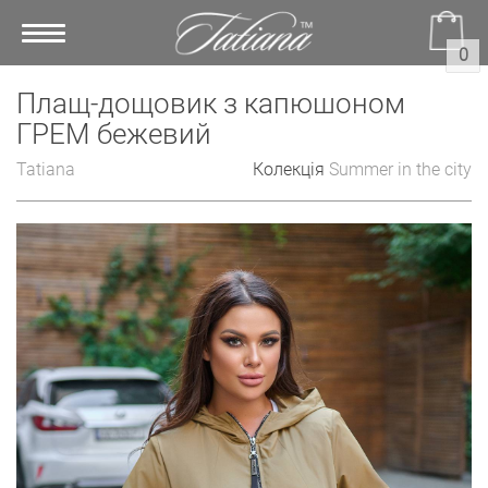
Toggle
0
navigation
Плащ-дощовик з капюшоном
ГРЕМ бежевий
Tatiana
Колекція
Summer in the city