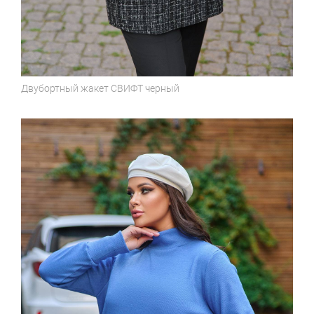
Двубортный жакет
СВИФТ черный