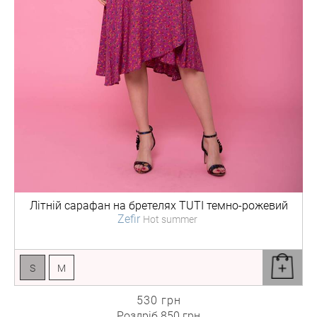
Літній сарафан на бретелях
TUTI темно-рожевий
Zefir
Hot summer
S
M
530 грн
Роздріб
850 грн