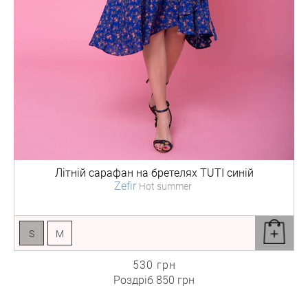
Літній сарафан на бретелях
TUTI синій
Zefir
Hot summer
S
M
530 грн
Роздріб
850 грн