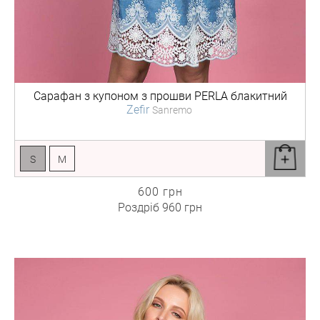
Сарафан з купоном з прошви
PERLA блакитний
Zefir
Sanremo
S
M
600 грн
Роздріб
960 грн