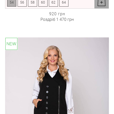
54
56
58
60
62
64
920 грн
Роздріб
1 470 грн