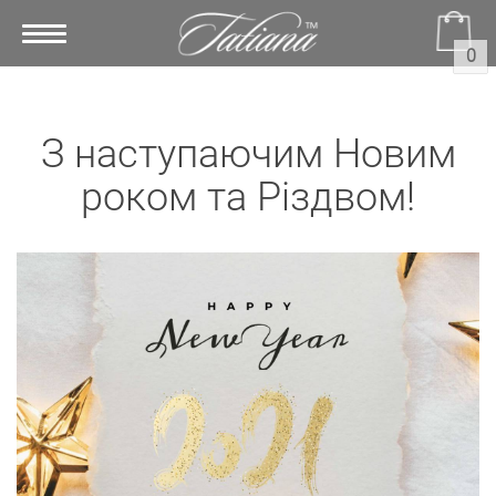
Toggle
0
navigation
З наступаючим Новим
роком та Різдвом!