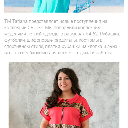
TM Tatiana представляет новые поступления из
коллекции CRUISE. Мы пополнили коллекцию
моделями летней одежды в размерах 54-62. Рубашки,
футболки, шифоновые кардиганы, костюмы в
спортивном стиле, платья-рубашки из хлопка и льна -
все, что необходимо для летнего отдыха и работы.