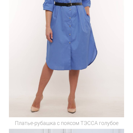
Платье-рубашка с поясом
ТЭССА голубое