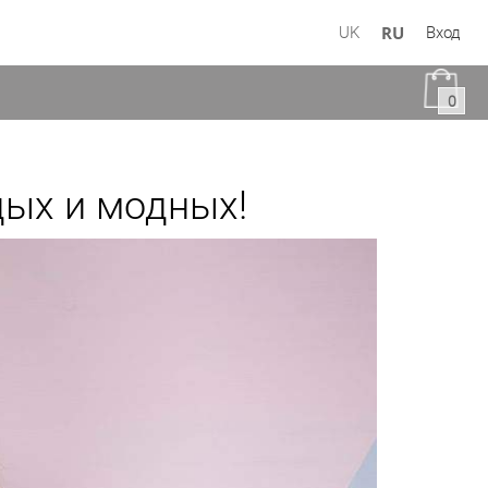
RU
UK
Вход
0
дых и модных!