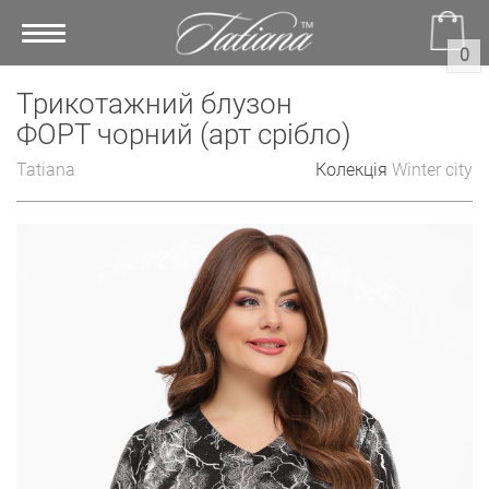
Toggle
0
navigation
Трикотажний блузон
ФОРТ чорний (арт срібло)
Tatiana
Колекція
Winter city