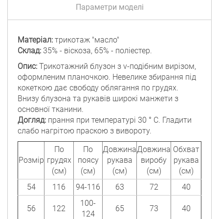
Параметри моделі
Матеріал:
трикотаж "масло"
Склад:
35% - віскоза, 65% - поліестер.
Опис:
Трикотажний блузон з v-подібним вирізом,
оформленим планочкою. Невелике збирання під
кокеткою дає свободу облягання по грудях.
Внизу блузона та рукавів широкі манжети з
основної тканини.
Догляд:
прання при температурі 30 ° C. Гладити
слабо нагрітою праскою з вивороту.
По
По
Довжина
Довжина
Обхват
Розмір
грудях
поясу
рукава
виробу
рукава
(см)
(см)
(см)
(см)
(см)
54
116
94-116
63
72
40
100-
56
122
65
73
40
124