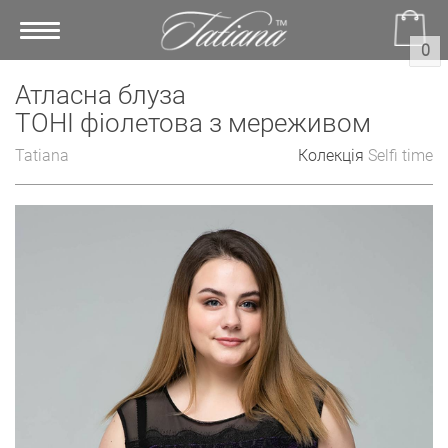
Toggle
0
navigation
Атласна блуза
ТОНІ фіолетова з мереживом
Tatiana
Колекція
Selfi time