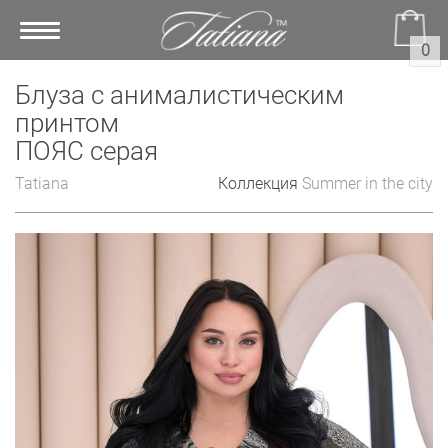
Toggle
0
navigation
Блуза с анималистическим
принтом
ПОЯС серая
Tatiana
Коллекция
Summer in the city