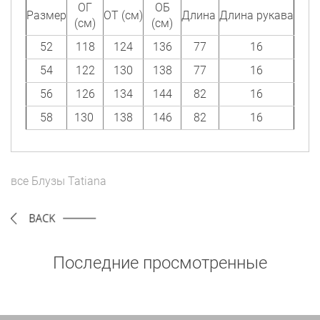
ОГ
ОБ
Размер
ОТ (см)
Длина
Длина рукава
(см)
(см)
52
118
124
136
77
16
54
122
130
138
77
16
56
126
134
144
82
16
58
130
138
146
82
16
все
Блузы
Tatiana
Последние просмотренные