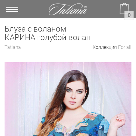
Toggle
0
navigation
Блуза с воланом
КАРИНА голубой волан
Tatiana
Коллекция
For all