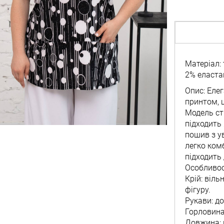
Матеріал: 
2% еласта
Опис: Еле
принтом, щ
Модель ст
підходить 
пошив з ув
легко ком
підходить 
Особливос
Крій: віль
фігуру.
Рукави: до
Горловина
Довжина: 