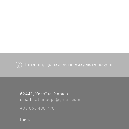
Питання, що найчастіше задають покупці
62441, Україна, Харків
еmail:
tatianaopt@gmail.com
+38 066 430 7701
Ірина