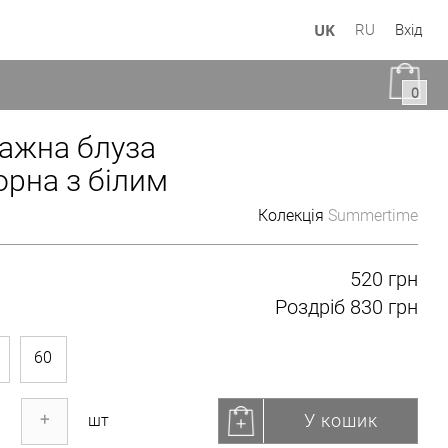
UK
RU
Вхід
0
ажна блуза
орна з білим
Колекція
Summertime
520 грн
Роздріб
830 грн
60
У кошик
+
шт