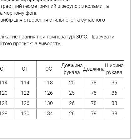
нтрастний геометричний візерунок з колами та
а чорному фоні.
 вибір для створення стильного та сучасного
елікатне прання при температурі 30°C. Прасувати
рітою праскою з вивороту.
Довжина
Ширина
ОГ
ОТ
ОС
Довжина
рукава
рукава
114
114
118
25
78
36
120
122
126
25
78
36
124
126
130
26
78
38
128
130
134
26
78
38