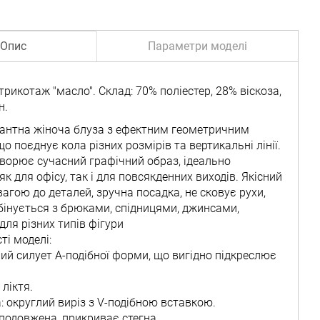
Опис
Параметри моделі
трикотаж "масло". Склад: 70% поліестер, 28% віскоза,
н.
гантна жіноча блуза з ефектним геометричним
о поєднує кола різних розмірів та вертикальні лінії.
ворює сучасний графічний образ, ідеально
як для офісу, так і для повсякденних виходів. Якісний
агою до деталей, зручна посадка, не сковує рухи,
бінується з брюками, спідницями, джинсами,
для різних типів фігури
ті моделі:
ний силует А-подібної форми, що вигідно підкреслює
 ліктя.
: округлий виріз з V-подібною вставкою.
подовжена, прикриває стегна.