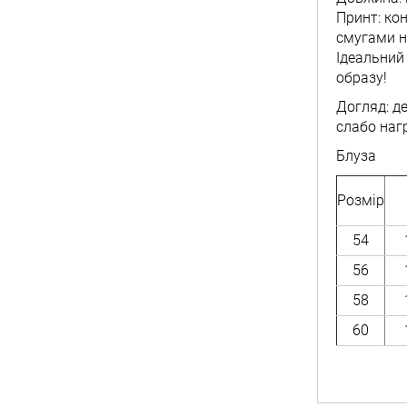
Принт: ко
смугами н
Ідеальний
образу!
Догляд: д
слабо наг
Блуза
Розмір
54
56
58
60