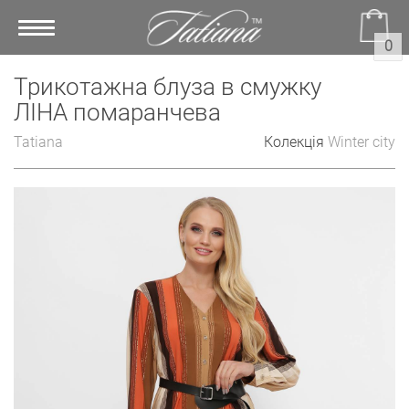
Toggle
0
navigation
Трикотажна блуза в смужку
ЛІНА помаранчева
Tatiana
Колекція
Winter city