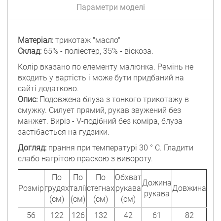
Параметри моделі
Матеріал:
трикотаж "масло"
Склад:
65% - поліестер, 35% - віскоза.
Колір вказано по елементу малюнка. Ремінь не
входить у вартість і може бути придбаний на
сайті додатково.
Опис:
Подовжена блуза з тонкого трикотажу в
смужку. Силует прямий, рукав звужений без
манжет. Виріз - V-подібний без коміра, блуза
застібається на гудзики.
Догляд:
прання при температурі 30 ° C. Гладити
слабо нагрітою праскою з вивороту.
По
По
По
Обхват
Дожина
Розмір
грудях
талії
стегнах
рукава
Довжина
рукава
(см)
(см)
(см)
(см)
56
122
126
132
42
61
82