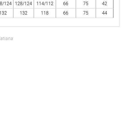
8/124
128/124
114/112
66
75
42
132
132
118
66
75
44
atiana