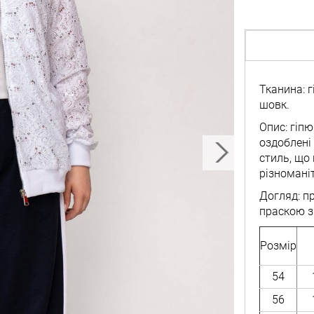
Тканина: г
шовк.
Опис: гіп
оздоблені
стиль, що
різноманіт
Догляд: п
праскою з
Розмір
54
56