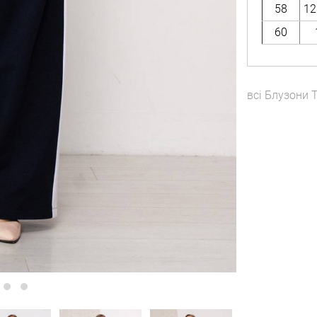
58
12
60
всі
Блузони
T