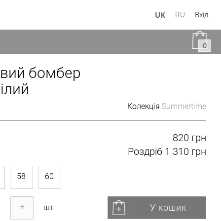
UK
RU
Вхід
0
вий бомбер
ілий
Колекція
Summertime
820 грн
Роздріб
1 310 грн
58
60
У кошик
+
шт