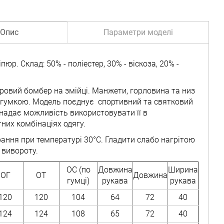
Опис
Параметри моделі
іпюр. Склад: 50% - поліестер, 30% - віскоза, 20% -
юровий бомбер на змійці. Манжети, горловина та низ
 гумкою. Модель поєднує спортивний та святковий
 надає можливість використовувати її в
них комбінаціях одягу.
рання при температурі 30°C. Гладити слабо нагрітою
 вивороту.
ОС (по
Довжина
Ширина
ОГ
ОТ
Довжина
гумці)
рукава
рукава
120
120
104
64
72
40
124
124
108
65
72
40