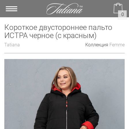
Toggle
0
navigation
Короткое двустороннее пальто
ИСТРА черное (с красным)
Tatiana
Коллекция
Femme