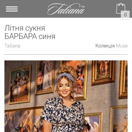
Toggle
0
navigation
Літня сукня
БАРБАРА синя
Tatiana
Колекція
Muse