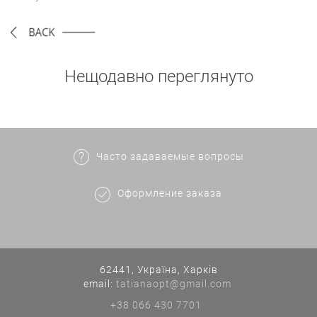
Нещодавно переглянуто
Часто задаваемые вопросы
Оформление заказа
62441, Україна, Харків
еmail:
tatianaopt@gmail.com
+38 066 430 7701