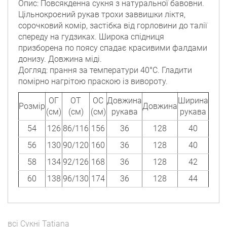
Опис: Повсякденна сукня з натуральної бавовни.
Цільнокроєний рукав трохи заввишки ліктя,
сорочковий комір, застібка від горловини до талії
спереду на гудзиках. Широка спідниця
призборена по поясу спадає красивими фалдами
донизу. Довжина міді.
Догляд: прання за температури 40°C. Гладити
помірно нагрітою праскою із вивороту.
ОГ
ОТ
ОС
Довжина
Ширина
Розмір
Довжина
(см)
(см)
(см)
рукава
рукава
54
126
86/116
156
36
128
40
56
130
90/120
160
36
128
40
58
134
92/126
168
36
128
42
60
138
96/130
174
36
128
44
всі
Сукні
Tatiana