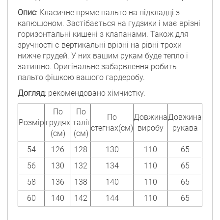
Опис
: Класичне пряме пальто на підкладці з
капюшоном. Застібається на гудзики і має врізні
горизонтальні кишені з клапанами. Також для
зручності є вертикальні врізні на рівні трохи
нижче грудей. У них вашим рукам буде тепло і
затишно. Оригінальне забарвлення робить
пальто фішкою вашого гардеробу.
Догляд
: рекомендовано хімчистку.
По
По
По
Довжина
Довжина
Розмір
грудях
талії
стегнах(см)
виробу
рукава
(см)
(см)
54
126
128
130
110
65
56
130
132
134
110
65
58
136
138
140
110
65
60
140
142
144
110
65