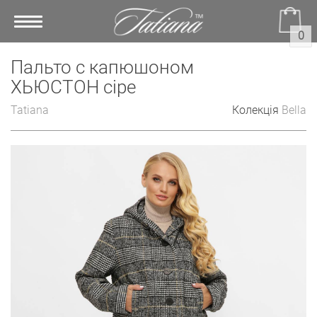
Toggle
0
navigation
Пальто с капюшоном
ХЬЮСТОН сіре
Tatiana
Колекція
Bella