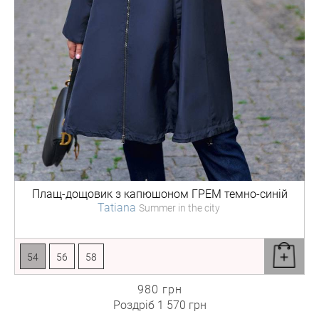
Плащ-дощовик з капюшоном
ГРЕМ темно-синій
Tatiana
Summer in the city
54
56
58
980 грн
Роздріб
1 570 грн