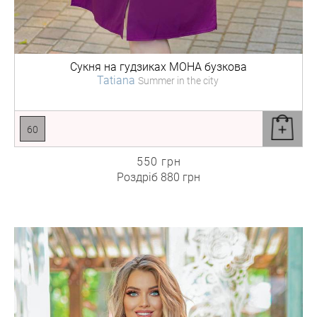
Сукня на гудзиках
МОНА бузкова
Tatiana
Summer in the city
60
550 грн
Роздріб
880 грн