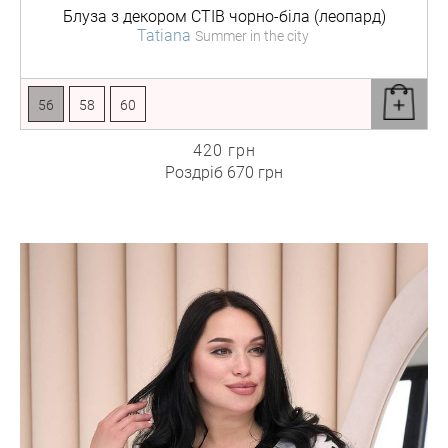
Блуза з декором
СТІВ чорно-біла (леопард)
Tatiana
Summer in the city
56
58
60
420 грн
Роздріб
670 грн