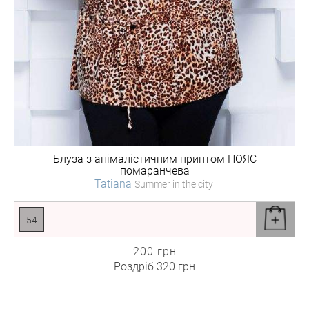
Блуза з анімалістичним принтом
ПОЯС
помаранчева
Tatiana
Summer in the city
54
200 грн
Роздріб
320 грн