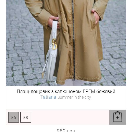
Плащ-дощовик з капюшоном
ГРЕМ бежевий
Tatiana
Summer in the city
56
58
980 грн