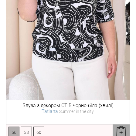
Блуза з декором
СТІВ чорно-біла (хвилі)
Tatiana
Summer in the city
56
58
60