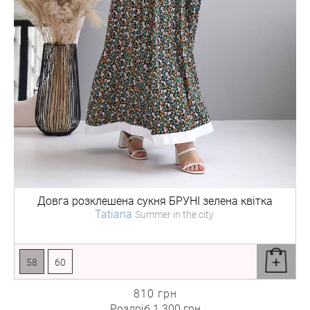
Довга розклешена сукня
БРУНІ зелена квітка
Tatiana
Summer in the city
58
60
810 грн
Роздріб
1 300 грн