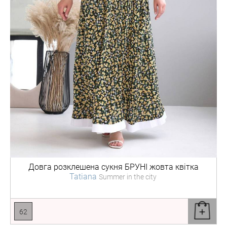
Довга розклешена сукня
БРУНІ жовта квітка
Tatiana
Summer in the city
62