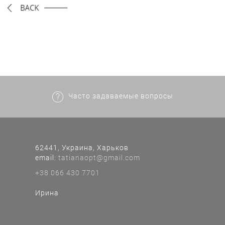
Часто задаваемые вопросы
62441, Украина, Харьков
еmail:
tatianaopt@gmail.com
+38 066 430 7701
Ирина