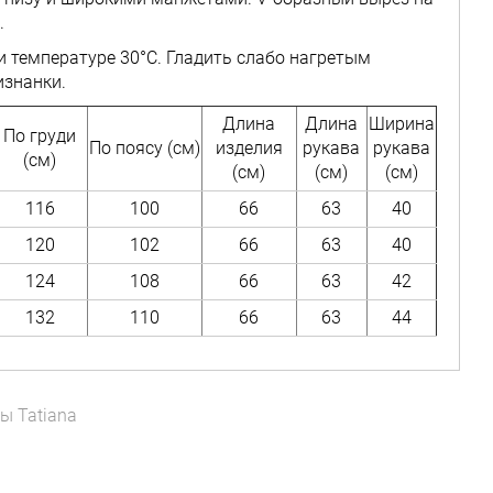
.
и температуре 30°C. Гладить слабо нагретым
изнанки.
Длина
Длина
Ширина
По груди
По поясу (см)
изделия
рукава
рукава
(см)
(см)
(см)
(см)
116
100
66
63
40
120
102
66
63
40
124
108
66
63
42
132
110
66
63
44
ры
Tatiana