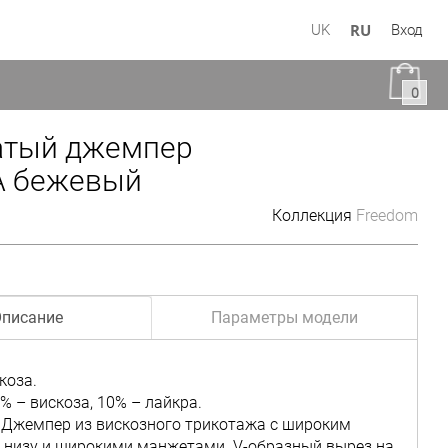
RU
UK
Вход
0
атый джемпер
 бежевый
Коллекция
Freedom
писание
Параметры модели
коза.
% – вискоза, 10% – лайкра.
 Джемпер из вискозного трикотажа с широким
 низу и широкими манжетами. V-образный вырез на