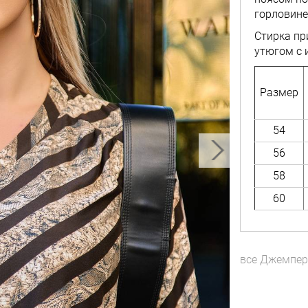
горловине
Стирка пр
утюгом с 
Размер
54
56
58
60
все
Джемпе