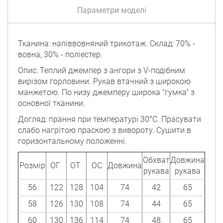
Параметри моделі
Тканина:
напіввовняний трикотаж.
Склад: 7
0% -
вовна, 30% - поліестер.
Опис: Теплий джемпер з ангори з V-подібним
вирізом горловини. Рукав втачний з широкою
манжетою. По низу джемперу широка "гумка" з
основної тканини.
Догляд: прання при температурі 30°C. Прасувати
слабо нагрітою праскою з вивороту. Сушити в
горизонтальному положенні.
Обхват
Довжина
Розмір
ОГ
ОТ
ОС
Довжина
рукава
рукава
56
122
128
104
74
42
65
58
126
130
108
74
44
65
60
130
136
114
74
48
65