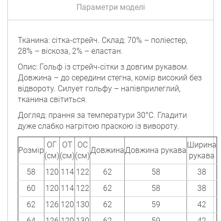
Параметри моделі
Тканина: сітка-стрейч. Склад: 70% – поліестер,
28% – віскоза, 2% – еластан.
Опис: Гольф із стрейч-сітки з довгим рукавом.
Довжина – до середини стегна, комір високий без
відвороту. Силует гольфу – напівприлеглий,
тканина світиться.
Догляд: прання за температури 30°C. Гладити
дуже слабко нагрітою праскою із вивороту.
ОГ
ОТ
ОС
Ширина
Розмір
Довжина
Довжина рукава
(см)
(см)
(см)
рукава
58
120
114
122
62
58
38
60
120
114
122
62
58
38
62
126
120
130
62
59
42
64
126
120
130
62
59
42