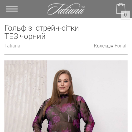
Toggle
0
navigation
Гольф зі стрейч-сітки
ТЕЗ чорний
Tatiana
Колекція
For all