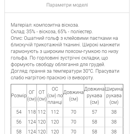
Параметри моделі
Матеріал: композитна віскоза.
Склад: 35% - віскоза, 65% - поліестер.
Опис: Ошатний гольф з клейовими паєтками на
блискучій трикотажній тканині. Широкі манжети
гармонують з широким поясом-гумкою по низу
гольфа. По горловині зустрічні складки, що
формують свободу облягання для грудей.
Догляд: прання за температури 30°C. Прасувати
слабо нагрітою праскою із вивороту.
ОС
Довжина
Ширина
ОГ
ОТ
Довжина
Розмір
(см) по
рукава
рукава
(см)
(см)
(см)
планці
(см)
(см)
54
118
112
112
70
57
38
56
124
120
120
70
58
38
58
124
120
120
70
58
38