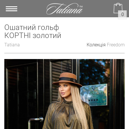
Toggle
0
navigation
Ошатний гольф
КОРТНІ золотий
Tatiana
Колекція
Freedom