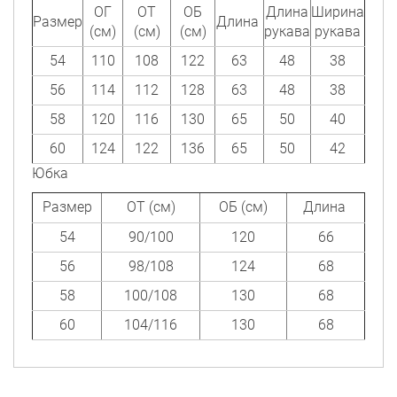
ОГ
ОТ
ОБ
Длина
Ширина
Размер
Длина
(см)
(см)
(см)
рукава
рукава
54
110
108
122
63
48
38
56
114
112
128
63
48
38
58
120
116
130
65
50
40
60
124
122
136
65
50
42
Юбка
Размер
ОТ (см)
ОБ (см)
Длина
54
90/100
120
66
56
98/108
124
68
58
100/108
130
68
60
104/116
130
68