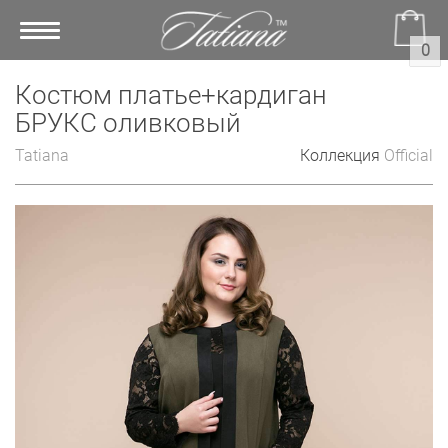
Toggle
0
navigation
Костюм платье+кардиган
БРУКС оливковый
Tatiana
Коллекция
Official