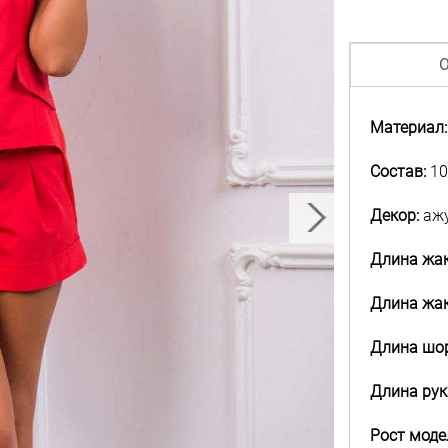
О
Материал:
Состав:
10
Декор:
ажу
Длина жак
Длина жак
Длина шор
Длина рук
Рост моде