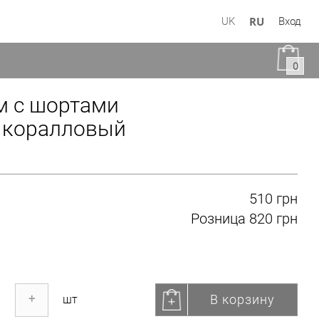
RU
UK
Вход
0
м с шортами
 коралловый
510 грн
Розница
820 грн
В корзину
+
шт