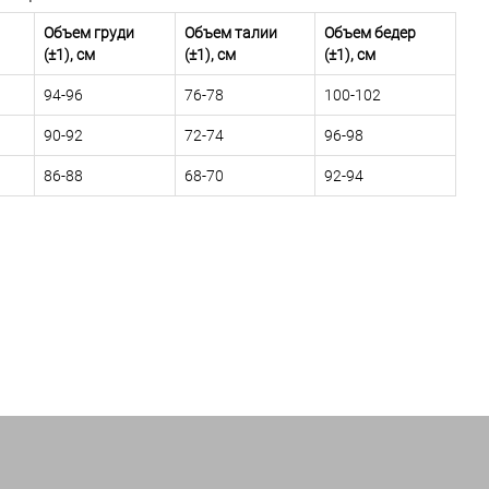
Объем груди
Объем талии
Объем бедер
(±1), см
(±1), см
(±1), см
94-96
76-78
100-102
90-92
72-74
96-98
86-88
68-70
92-94