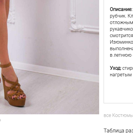
Описание:
рубчик. К
отложным 
рукавчико
смотрится
Изюминкой
выполнена
в летнюю 
Уход:
стир
нагретым 
все
Костюм
Таблица ра