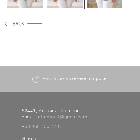
Часто задаваемые вопросы
62441, Украина, Харьков
еmail:
tatianaopt@gmail.com
+38 066 430 7701
Ирина