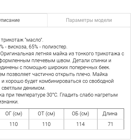
писание
Параметры модели
трикотаж "масло".
% - вискоза, 65% - полиэстер.
Оригинальная летняя майка из тонкого трикотажа с
формленным плечевым швом. Детали спинки и
единены с помощью широких поперечных беек.
ем позволяет частично открыть плечо. Майка
 и хорошо будет комбинироваться со свободной
 светлым денимом.
ка при температуре 30°C. Гладить слабо нагретым
изнанки.
ОГ (см)
ОТ (см)
ОБ (см)
Длина
110
110
114
71