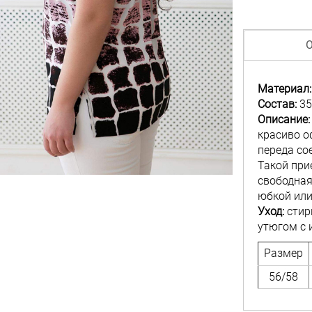
О
Материал:
Состав:
35
Описание:
красиво о
переда со
Такой при
свободная
юбкой или
Уход:
стир
утюгом с 
Размер
56/58