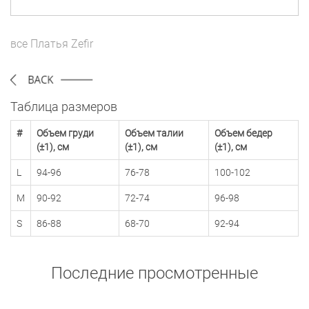
все
Платья
Zefir
Таблица размеров
#
Объем груди
Объем талии
Объем бедер
(±1), см
(±1), см
(±1), см
L
94-96
76-78
100-102
M
90-92
72-74
96-98
S
86-88
68-70
92-94
Последние просмотренные