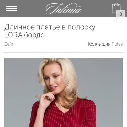
Toggle
0
navigation
Длинное платье в полоску
LORA бордо
Zefir
Коллекция
Pulse