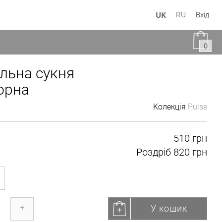
UK
RU
Вхід
0
льна сукня
орна
Колекція
Pulse
510 грн
Роздріб
820 грн
У кошик
+