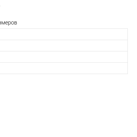
r
змеров