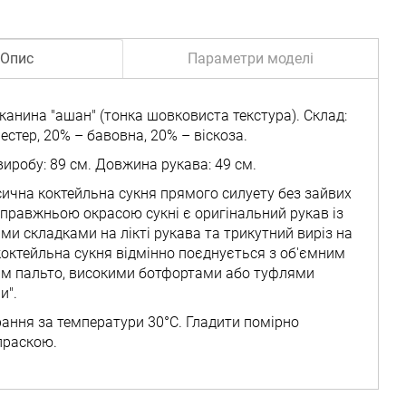
Опис
Параметри моделі
канина "ашан" (тонка шовковиста текстура). Склад:
естер, 20% – бавовна, 20% – віскоза.
иробу: 89 см. Довжина рукава: 49 см.
сична коктейльна сукня прямого силуету без зайвих
Справжньою окрасою сукні є оригінальний рукав із
ми складками на лікті рукава та трикутний виріз на
 коктейльна сукня відмінно поєднується з об'ємним
м пальто, високими ботфортами або туфлями
и".
рання за температури 30°C. Гладити помірно
праскою.