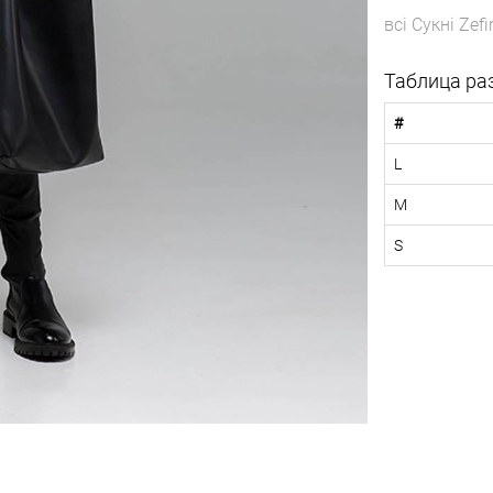
всі
Сукні
Zefi
Таблица ра
#
L
M
S