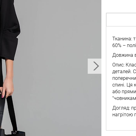
Тканина: т
60% – полі
Довжина в
Опис: Кла
деталей. 
поперечни
спині. Ця
або прями
"човникам
Догляд: п
нагрітою 