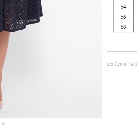
54
56
58
всі
Сукні
Tati