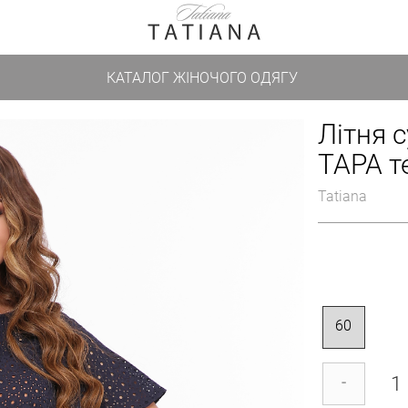
КАТАЛОГ ЖІНОЧОГО ОДЯГУ
Літня 
ТАРА т
Tatiana
60
-