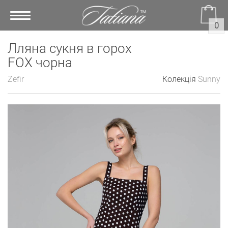
Toggle
0
navigation
Лляна сукня в горох
FOX чорна
Zefir
Колекція
Sunny