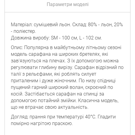
Параметри моделі
Матеріал: сумішевий льон. Склад: 80% - льон, 20%
- поліестер.
Довжина виробу: SM - 100 см, L - 102 см.
Опис: Популярна в майбутньому літньому сезоні
модель сарафана на широких бретелях, які
зав'язуються на плечах. З їх допомогою можна
регулювати глибину вирізу. Сарафан відрізний по
талії з рельєфами, які роблять силует
приталеним і дуже жіночним. По низу спідниці
пущений гарний широкий волан, скроєний по
косій. Застібається сарафан на спинці за
допомогою потайний змійки. Класична модель,
що не втрачає свою актуальність.
Догляд: прання при температурі 40°C. Гладити
помірно нагрітою праскою.