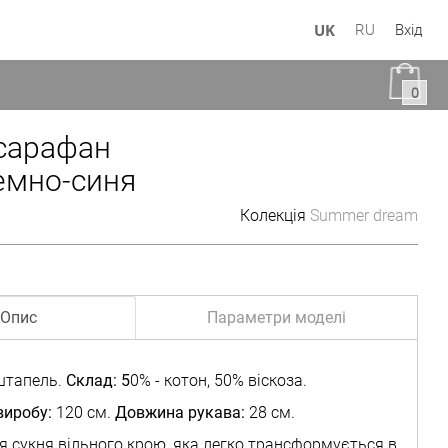
UK
RU
Вхід
0
сарафан
емно-синя
Колекція
Summer dream
Опис
Параметри моделі
тапель.
Склад:
5
0% - котон, 50% віскоза.
иробу:
120 см.
Довжина рукава:
28 см.
я сукня вільного крою, яка легко трансформується в