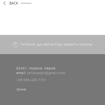
Питання, що найчастіше задають покупці
62441, Україна, Харків
еmail:
tatianaopt@gmail.com
+38 066 430 7701
Ірина