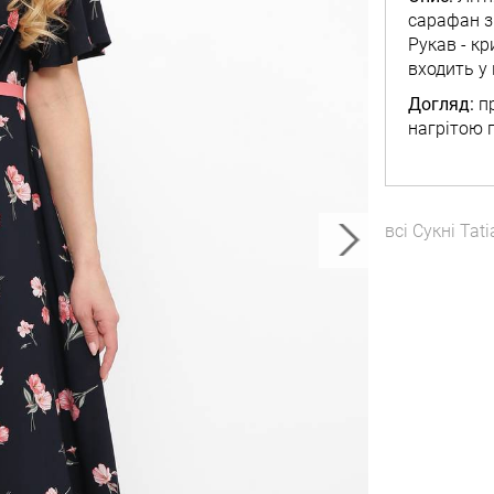
сарафан з
Рукав - кр
входить у 
Догляд:
пр
нагрітою 
всі
Сукні
Tati