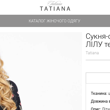
КАТАЛОГ ЖІНОЧОГО ОДЯГУ
Сукня-
ЛІЛУ т
Tatiana
Тканина:
ш
Довжина в
Опис:
Літн