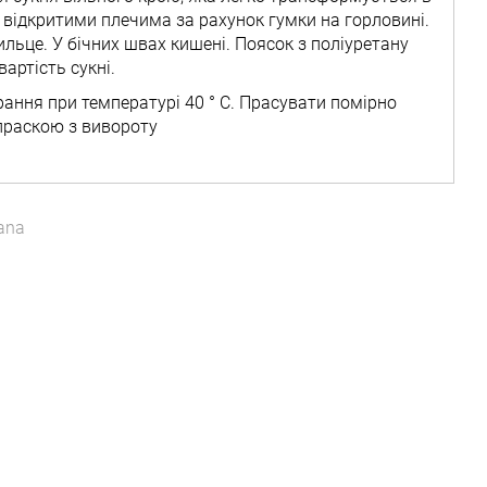
 відкритими плечима за рахунок гумки на горловині.
ильце. У бічних швах кишені. Поясок з поліуретану
вартість сукні.
ання при температурі 40 ° C. Прасувати помірно
праскою з вивороту
ana