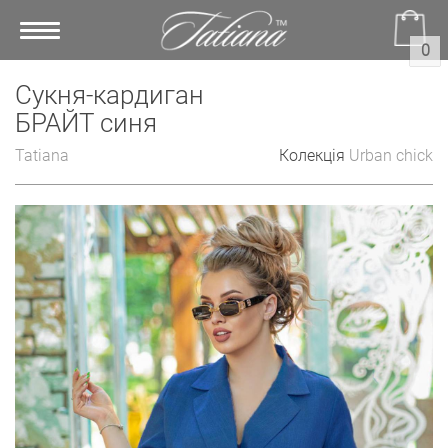
Toggle
0
navigation
Сукня-кардиган
БРАЙТ синя
Tatiana
Колекція
Urban chick