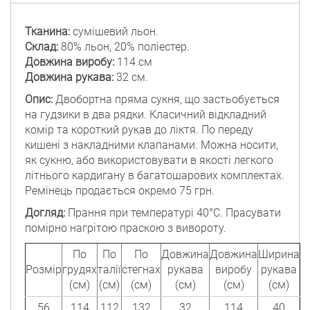
Тканина:
сумішевий льон.
Склад:
80% льон, 20% поліестер.
Довжина виробу:
114 см
Довжина рукава:
32 см.
Опис:
Двобортна пряма сукня, що застьобується
на гудзики в два рядки. Класичний відкладний
комір та короткий рукав до ліктя. По переду
кишені з накладними клапанами. Можна носити,
як сукню, або використовувати в якості легкого
літнього кардигану в багатошарових комплектах.
Ремінець продається окремо 75 грн.
Догляд:
Прання при температурі 40°C. Прасувати
помірно нагрітою праскою з вивороту.
По
По
По
Довжина
Довжина
Ширина
Розмір
грудях
талії
стегнах
рукава
виробу
рукава
(см)
(см)
(см)
(см)
(см)
(см)
56
114
112
132
32
114
40