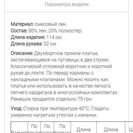
Параметры модели
Материал:
смесовый лен.
Состав:
80% лен, 20% полиэстер.
Длина изделия:
114 см.
Длина рукава:
32 см.
Описание:
Двухбортное прямое платье,
застегивающееся на пуговицы в две строки.
Классический отложной воротник и короткий
рукав до локтя. По переду карманы с
накладными клапанами. Можно носить как
платье или использовать в качестве легкого
летнего кардигана в многослойных комплектах.
Ремешок продается отдельно 75 грн.
Уход:
Стирка при температуре 40°C. Гладить
умеренно нагретым утюгом с изнанки.
По
По
По
Длина
Длина
Ш
Размер
груди
талии
бедрам