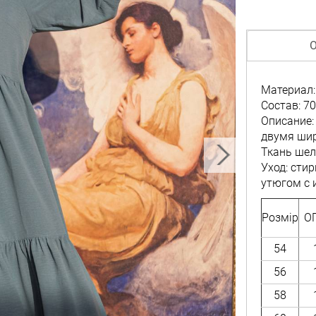
О
Материал:
Состав: 70
Описание:
двумя шир
Ткань шел
Уход: сти
утюгом с 
Розмір
ОГ
54
56
58