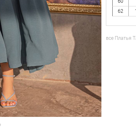
60
62
все
Платья
T