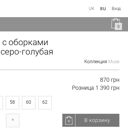
RU
UK
Вход
0
 с оборками
серо-голубая
Коллекция
Muse
870 грн
Розница
1 390 грн
58
60
62
В корзину
+