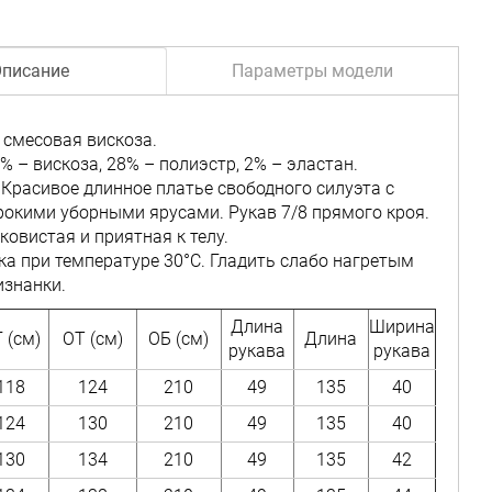
писание
Параметры модели
 смесовая вискоза.
% – вискоза, 28% – полиэстр, 2% – эластан.
 Красивое длинное платье свободного силуэта с
окими уборными ярусами. Рукав 7/8 прямого кроя.
ковистая и приятная к телу.
рка при температуре 30°C. Гладить слабо нагретым
изнанки.
Длина
Ширина
 (см)
ОТ (см)
ОБ (см)
Длина
рукава
рукава
118
124
210
49
135
40
124
130
210
49
135
40
130
134
210
49
135
42