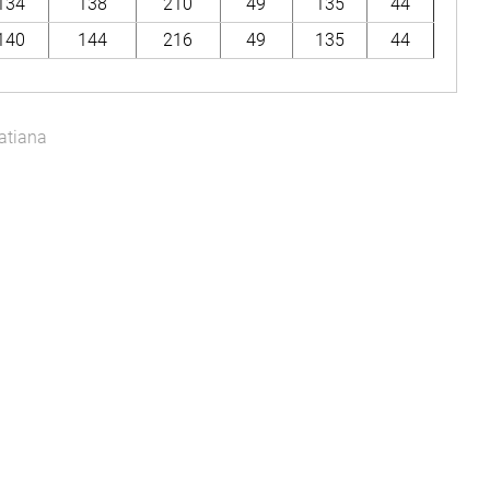
134
138
210
49
135
44
140
144
216
49
135
44
atiana