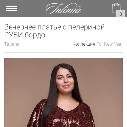
Toggle
0
navigation
Вечернее платье с пелериной
РУБИ бордо
Tatiana
Коллекция
For New Year