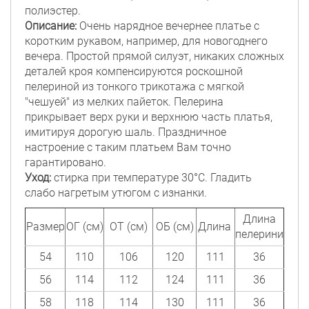
полиэстер.
Описание:
Очень нарядное вечернее платье с
коротким рукавом, например, для новогоднего
вечера. Простой прямой силуэт, никаких сложных
деталей кроя компенсируются роскошной
пелериной из тонкого трикотажа с мягкой
"чешуей" из мелких пайеток. Пелерина
прикрывает верх руки и верхнюю часть платья,
имитируя дорогую шаль. Праздничное
настроение с таким платьем Вам точно
гарантировано.
Уход:
стирка при температуре 30°C. Гладить
слабо нагретым утюгом с изнанки.
Длина
Размер
ОГ (см)
ОТ (см)
ОБ (см)
Длина
пелерини
54
110
106
120
111
36
56
114
112
124
111
36
58
118
114
130
111
36