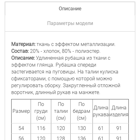
Описание
Параметры модели
Материал:
ткань с эффектом металлизации.
Состав:
20% - хлопок, 80% - полиэстер.
Описание:
Удлиненная рубашка из ткани с
эффектом глянца. Рубашка спереди
застегивается на пуговицы. На талии кулиска
сфиксаторами, с помощью которой можно
регулировать сборку. Закругленный отложной
воротник, длинный рукав на манжете.
По
По
По
Длина
Длина
Размер
груди
талии
бедрам
рукава
изделия
(см)
(см)
(см)
54
116
120
130
61
91
56
120
128
136
61
91