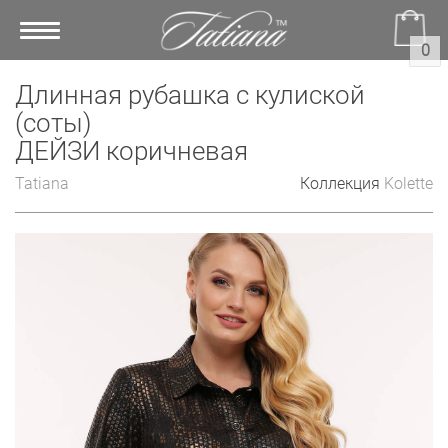
Toggle
0
navigation
Длинная рубашка с кулиской
(соты)
ДЕЙЗИ коричневая
Tatiana
Коллекция
Kolette