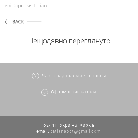
всі
Сорочки
Tatiana
Нещодавно переглянуто
Часто задаваемые вопросы
Оформление заказа
62441, Україна, Харків
еmail:
tatianaopt@gmail.com