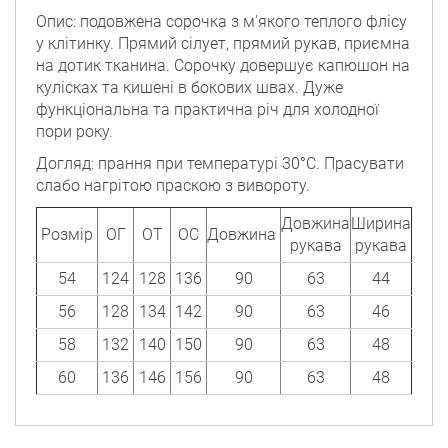
Опис: подовжена сорочка з м'якого теплого флісу
у клітинку. Прямий сілует, прямий рукав, приємна
на дотик тканина. Сорочку довершує капюшон на
кулісках та кишені в бокових швах. Дуже
функціональна та практична річ для холодної
пори року.
Догляд: прання при температурі 30°C. Прасувати
слабо нагрітою праскою з вивороту.
Довжина
Ширина
Розмір
ОГ
ОТ
ОС
Довжина
рукава
рукава
54
124
128
136
90
63
44
56
128
134
142
90
63
46
58
132
140
150
90
63
48
60
136
146
156
90
63
48