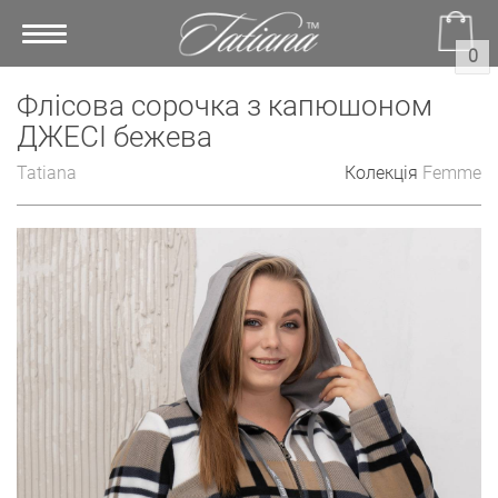
Toggle
0
navigation
Флісова сорочка з капюшоном
ДЖЕСІ бежева
Tatiana
Колекція
Femme