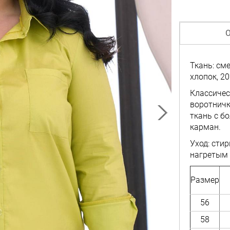
О
Ткань: см
хлопок, 2
Классичес
воротничк
ткань с б
карман.
Уход: сти
нагретым 
Размер
56
58