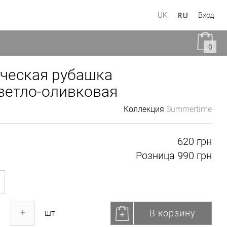
RU
UK
Вход
0
ческая рубашка
ветло-оливковая
Коллекция
Summertime
620 грн
Розница
990 грн
В корзину
+
шт