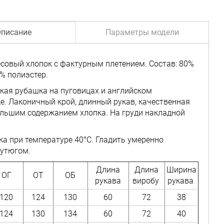
писание
Параметры модели
есовый хлопок с фактурным плетением. Состав: 80%
0% полиэстер.
кая рубашка на пуговицах и английском
е. Лаконичный крой, длинный рукав, качественная
ольшим содержанием хлопка. На груди накладной
рка при температуре 40°C. Гладить умеренно
утюгом.
Длина
Длина
Ширина
ОГ
ОТ
ОБ
рукава
виробу
рукава
120
124
130
60
72
38
124
130
134
60
72
40