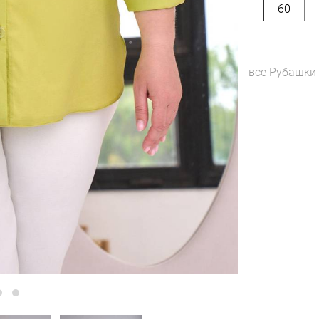
60
все
Рубашки