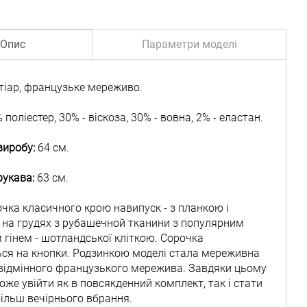
Опис
Параметри моделі
тіар, французьке мереживо.
поліестер, 30% - віскоза, 30% - вовна, 2% - еластан.
иробу:
64 см.
укава:
63 см.
чка класичного крою навипуск - з планкою і
на грудях з рубашечной тканини з популярним
гінем - шотландської кліткою. Сорочка
ься на кнопки. Родзинкою моделі стала мереживна
 відмінного французького мережива. Завдяки цьому
же увійти як в повсякденний комплект, так і стати
ільш вечірнього вбрання.