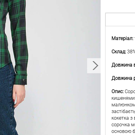
Матеріал:
Склад:
38% 
Довжина в
Довжина р
Опис:
Соро
кишенями 
малюнком 
застібаєт
кокетка з
сорочка мо
основою б