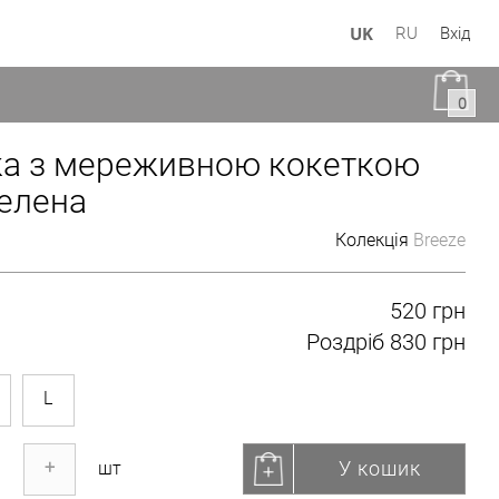
UK
RU
Вхід
0
а з мереживною кокеткою
елена
Колекція
Breeze
520 грн
Роздріб
830 грн
L
У кошик
+
шт