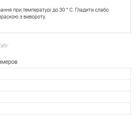
ання при температурі до 30 ° C. Гладити слабо
праскою з вивороту.
efir
змеров