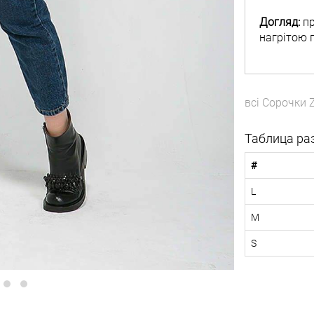
Догляд:
пр
нагрітою 
всі
Сорочки
Z
Таблица ра
#
L
M
S