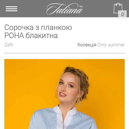
Toggle
0
navigation
Сорочка з планкою
РОНА блакитна
Zefir
Колекція
Only summer