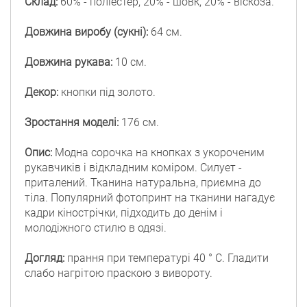
Склад:
60% - поліестер, 20% - шовк, 20% - віскоза.
Довжина виробу (сукні):
64 см.
Довжина рукава:
10 см.
Декор:
кнопки під золото.
Зростання моделі:
176 см.
Опис:
Модна сорочка на кнопках з укороченим
рукавчиків і відкладним коміром. Силует -
приталений. Тканина натуральна, приємна до
тіла. Популярний фотопринт на тканини нагадує
кадри кінострічки, підходить до денім і
молодіжного стилю в одязі.
Догляд:
прання при температурі 40 ° C. Гладити
слабо нагрітою праскою з вивороту.