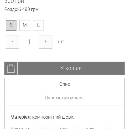
300 грн
Роздріб
480 грн
S
M
L
-
+
шт
У кошик
Опис
Параметри моделі
Матеріал:
композитний шовк.