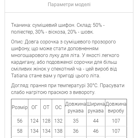
Параметри моделі
Тканина: сумішевий шифон. Склад: 50% -
поліестер, 30% - віскоза, 20% - шовк.
Опис: Довга сорочка з сумішевого прозорого
шифону, що може стати доповненням
многошарового луку для літа. У якості легкого
кардигану, або подовженої сорочки для більш
сміливих жінок у спекотний ча - цей вироб від
Tatiana стане вам у пригоді цього літа.
Догляд: прання при температурі 30°C. Прасувати
слабо нагрітою праскою з вивороту.
Довжина
Ширина
Довжина
Розмір
ОГ
ОТ
ОС
рукава
рукава
виробу
56
124
128
132
35
44
107
58
134
134
138
36
46
107