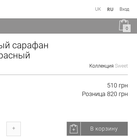
RU
UK
Вход
0
ый сарафан
расный
Коллекция
Sweet
510 грн
Розница
820 грн
В корзину
+