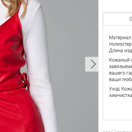
О
Материал:
полиэстер
Длина изд
Кожаный с
завязывае
вашего га
ваши люб
Уход: Кож
химчистка