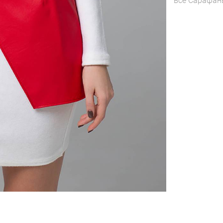
все
Сарафан