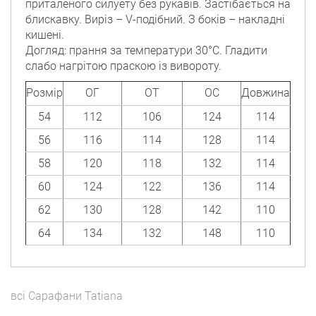
приталеного силуету без рукавів. Застібається на
блискавку. Виріз – V-подібний. З боків – накладні
кишені.
Догляд: прання за температури 30°C. Гладити
слабо нагрітою праскою із вивороту.
Розмір
ОГ
ОТ
ОС
Довжина
54
112
106
124
114
56
116
114
128
114
58
120
118
132
114
60
124
122
136
114
62
130
128
142
110
64
134
132
148
110
всі
Сарафани
Tatiana