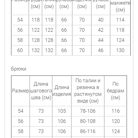
манжете
(см)
(см)
(см)
(см)
(см)
(см)
54
118
118
66
70
40
114
56
122
122
66
70
42
118
58
128
128
66
70
44
124
60
132
132
66
70
46
130
Брюки
По талии и
Длина
По
Длина
резинка в
Размер
шагового
бедрам
изделия
растянутом
шва (см)
(см)
виде (см)
54
73
105
78-106
116
56
73
106
80-108
120
58
73
106
86-116
124