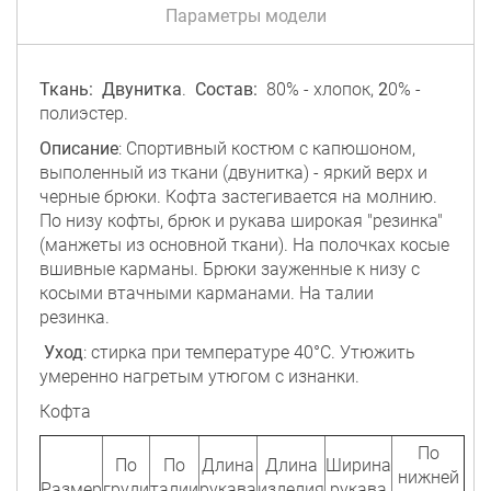
Параметры модели
Ткань: Двунитка
.
Состав:
80% - хлопок,
2
0% -
полиэстер.
Описание
: Спортивный костюм с капюшоном,
выполенный из ткани (двунитка) - яркий верх и
черные брюки. Кофта застегивается на молнию.
По низу кофты, брюк и рукава широкая "резинка"
(манжеты из основной ткани). На полочках косые
вшивные карманы. Брюки зауженные к низу с
косыми втачными карманами. На талии
резинка.
Уход
: стирка при температуре 40°C. Утюжить
умеренно нагретым утюгом с изнанки.
Кофта
По
По
По
Длина
Длина
Ширина
нижней
Размер
груди
талии
рукава
изделия
рукава