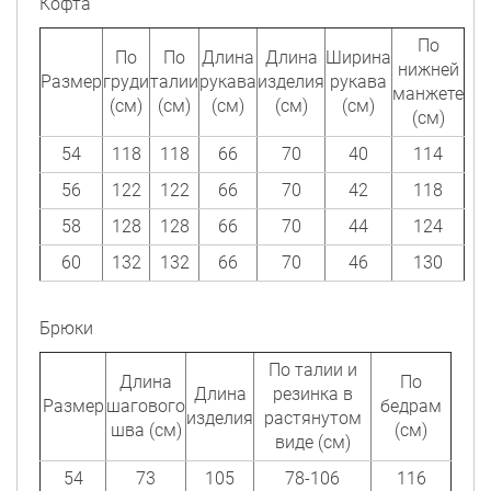
Кофта
По
По
По
Длина
Длина
Ширина
нижней
Размер
груди
талии
рукава
изделия
рукава
манжете
(см)
(см)
(см)
(см)
(см)
(см)
54
118
118
66
70
40
114
56
122
122
66
70
42
118
58
128
128
66
70
44
124
60
132
132
66
70
46
130
Брюки
По талии и
Длина
По
Длина
резинка в
Размер
шагового
бедрам
изделия
растянутом
шва (см)
(см)
виде (см)
54
73
105
78-106
116