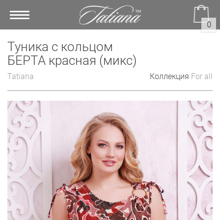
Toggle
0
navigation
Туника с кольцом
БЕРТА красная (микс)
Tatiana
Коллекция
For all