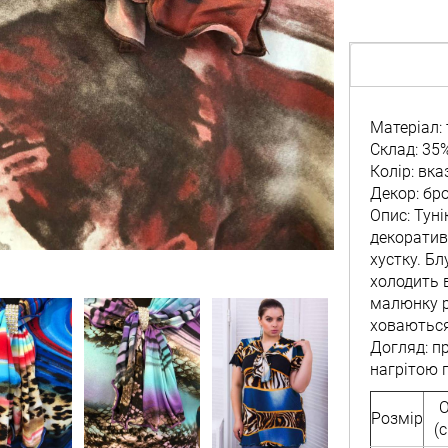
Матеріал:
Склад: 35%
Колір: вк
Декор: бр
Опис: Тун
декоратив
хустку. Б
холодить 
малюнку р
ховаються
Догляд: пр
нагрітою 
Розмір
(