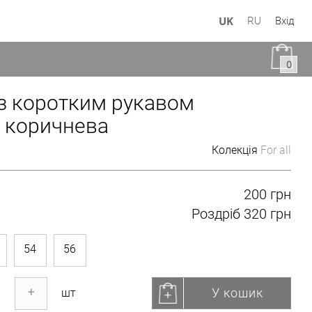
UK
RU
Вхід
0
 з коротким рукавом
 коричнева
Колекція
For all
200 грн
Роздріб
320 грн
54
56
У кошик
+
шт