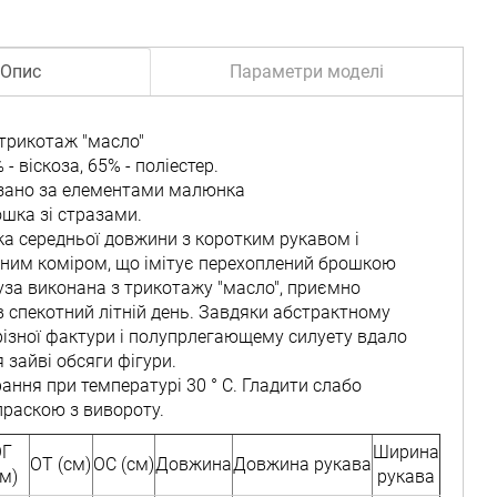
Опис
Параметри моделі
 трикотаж "масло"
 - віскоза, 65% - поліестер.
азано за елементами малюнка
ошка зі стразами.
іка середньої довжини з коротким рукавом і
ним коміром, що імітує перехоплений брошкою
луза виконана з трикотажу "масло", приємно
в спекотний літній день. Завдяки абстрактному
ізної фактури і полупрлегающему силуету вдало
 зайві обсяги фігури.
ання при температурі 30 ° C. Гладити слабо
праскою з вивороту.
ОГ
Ширина
ОТ (см)
ОС (см)
Довжина
Довжина рукава
см)
рукава