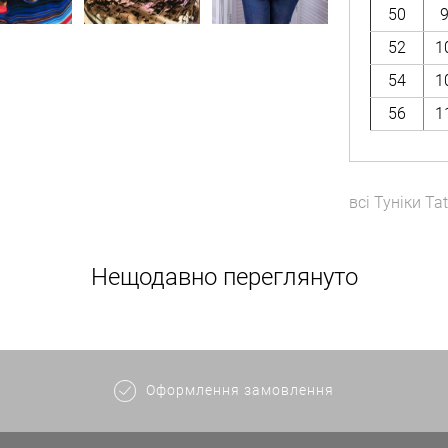
50
52
1
54
1
56
1
всі
Туніки
Tat
Нещодавно переглянуто
Оформлення замовлення